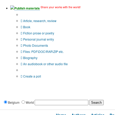
Share your works with the world!
Publish materials
Publication type?
Article, research, review
Book
Fiction prose or poetry
Personal journal entry
Photo Documents
Files: PDF\DOC\RAR\ZIP etc.
Biography
An audiobook or other audio file
Additional options:
Create a poll
Belgium
World