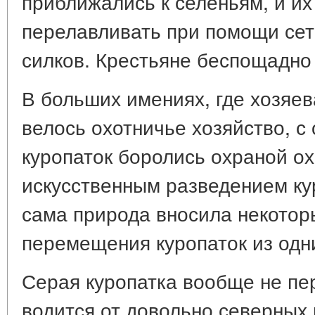
приближались к селеньям, и их
перелавливать при помощи се
силков. Крестьяне беспощадно
В больших имениях, где хозяев
велось охотничье хозяйство, 
куропаток боролись охраной ох
искусственным разведением кур
сама природа вносила некотор
перемещения куропаток из одни
Серая куропатка вообще не пе
водится от довольно северных