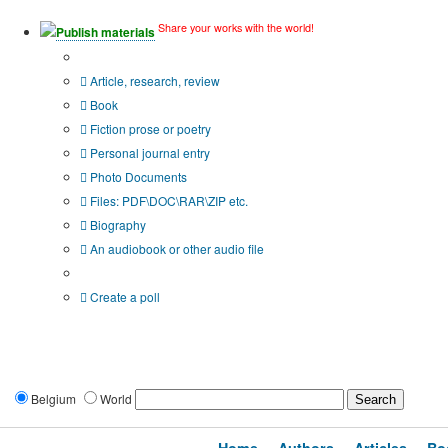
Share your works with the world!
Publish materials
Publication type?
Article, research, review
Book
Fiction prose or poetry
Personal journal entry
Photo Documents
Files: PDF\DOC\RAR\ZIP etc.
Biography
An audiobook or other audio file
Additional options:
Create a poll
Belgium
World