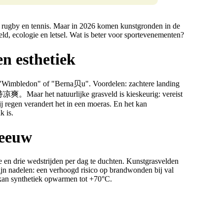
, rugby en tennis. Maar in 2026 komen kunstgronden in de
eld, ecologie en letsel. Wat is beter voor sportevenementen?
en esthetiek
van "Wimbledon" of "Berna贝u". Voordelen: zachtere landing
 het natuurlijke grasveld is kieskeurig: vereist
ij regen verandert het in een moeras. En het kan
k is.
 eeuw
 en drie wedstrijden per dag te duchten. Kunstgrasvelden
zijn nadelen: een verhoogd risico op brandwonden bij val
 kan synthetiek opwarmen tot +70°C.