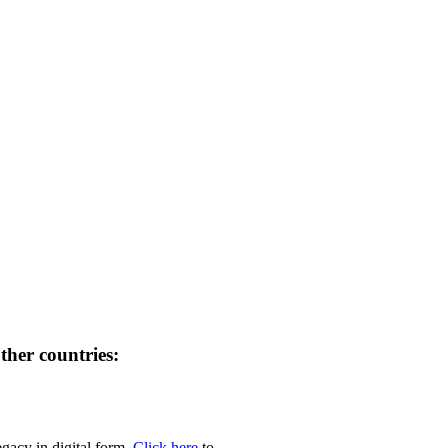
her countries:
egacy in digital form.
Click here
to