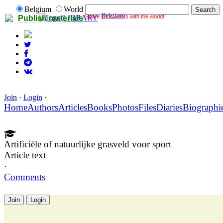
Belgium
World
Belgium
Share your works with the world!
LIBRARY
Publish materials
Join
·
Login
·
Home
Authors
Articles
Books
Photos
Files
Diaries
Biographi
Artificiële of natuurlijke grasveld voor sport
Article text
·
Comments
Join
Login