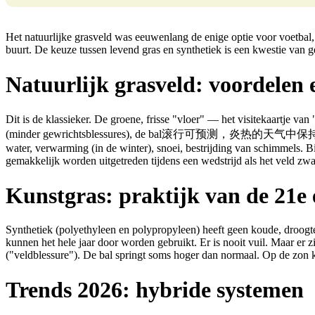
Het natuurlijke grasveld was eeuwenlang de enige optie voor voetbal
buurt. De keuze tussen levend gras en synthetiek is een kwestie van g
Natuurlijk grasveld: voordelen 
Dit is de klassieker. De groene, frisse "vloer" — het visitekaartje 
(minder gewrichtsblessures), de bal滚行可预测，炎热的天气中保持凉爽。Maar
water, verwarming (in de winter), snoei, bestrijding van schimmels. B
gemakkelijk worden uitgetreden tijdens een wedstrijd als het veld zwa
Kunstgras: praktijk van de 21e
Synthetiek (polyethyleen en polypropyleen) heeft geen koude, droogte
kunnen het hele jaar door worden gebruikt. Er is nooit vuil. Maar er 
("veldblessure"). De bal springt soms hoger dan normaal. Op de zon
Trends 2026: hybride systemen