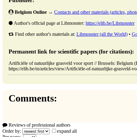
Publisher:
Belgium Online
→
Contacts and other materials (articles, photo
Author's official page at Libmonster:
https://elib.be/Libmonster
Find other author's materials at:
Libmonster (all the World)
•
Go
Permanent link for scientific papers (for citations):
Artificiële of natuurlijke grasveld voor sport // Brussels: Belgi
https://elib.be/m/articles/view/Artificiële-of-natuurlijke-grasveld-v
Comments:
Reviews of professional authors
Order by:
expand all
Per page: