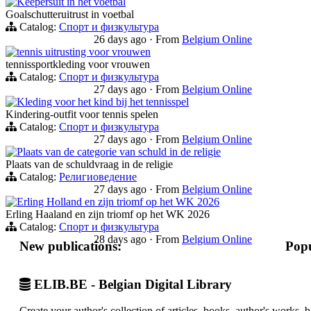
Keepersuit in het voetbal
Goalschutteruitrust in voetbal
Catalog:
Спорт и физкультура
26 days ago
·
From
Belgium Online
tennis uitrusting voor vrouwen
tennissportkleding voor vrouwen
Catalog:
Спорт и физкультура
27 days ago
·
From
Belgium Online
Kleding voor het kind bij het tennisspel
Kindering-outfit voor tennis spelen
Catalog:
Спорт и физкультура
27 days ago
·
From
Belgium Online
Plaats van de categorie van schuld in de religie
Plaats van de schuldvraag in de religie
Catalog:
Религиоведение
27 days ago
·
From
Belgium Online
Erling Holland en zijn triomf op het WK 2026
Erling Haaland en zijn triomf op het WK 2026
Catalog:
Спорт и физкультура
28 days ago
·
From
Belgium Online
New publications:
Popu
ELIB.BE - Belgian Digital Library
Create your author's collection of articles, books, author's works,