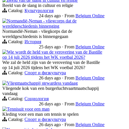
Beeld van de slang in cultuur en religie
Beeld van de slang in cultuur en religie
Catalog:
Культурология
24 days ago
·
From
Belgium Online
Normandië-Neman - vliegcorps dat de
wereldgeschiedenis binnenging
Normandië-Neman - vliegkorps dat de
wereldgeschiedenis is binnengegaan
Catalog:
История
25 days ago
·
From
Belgium Online
Wie wordt de held van de verovering van de Bastille
op 14 juli 2026 tijdens het WK voetbal 2026?
Wie zal de held zijn van de verovering van de Bastille
op 14 juli 2026 tijdens het WK voetbal 2026?
Catalog:
Спорт и физкультура
26 days ago
·
From
Belgium Online
Vliegmaatschappij stewardess vandaag
Vliegende kok van een burgerluchtvaartmaatschappij
vandaag
Catalog:
Социология
26 days ago
·
From
Belgium Online
Tennisuit voor een man
Kleding voor een man om tennis te spelen
Catalog:
Спорт и физкультура
26 days ago
·
From
Belgium Online