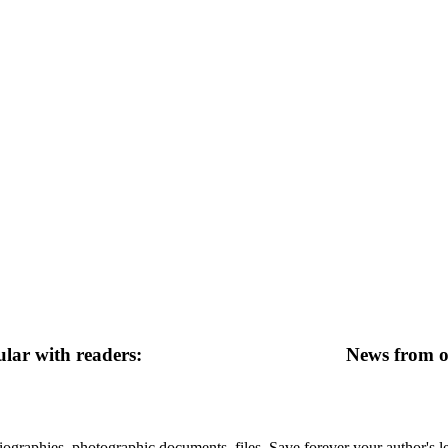
lar with readers:
News from ot
 biographies, photographic documents, files. Save forever your author's l