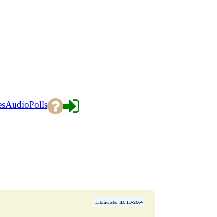
es
Audio
Polls
Libmonster ID: ID-2664