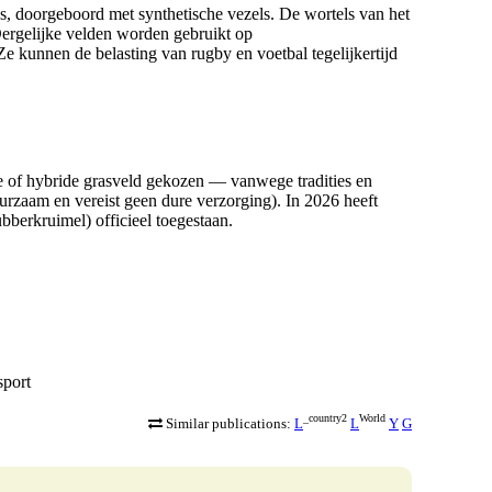
, doorgeboord met synthetische vezels. De wortels van het
 Dergelijke velden worden gebruikt op
 kunnen de belasting van rugby en voetbal tegelijkertijd
 of hybride grasveld gekozen — vanwege tradities en
urzaam en vereist geen dure verzorging). In 2026 heeft
ubberkruimel) officieel toegestaan.
sport
_country2
World
Similar publications:
L
L
Y
G