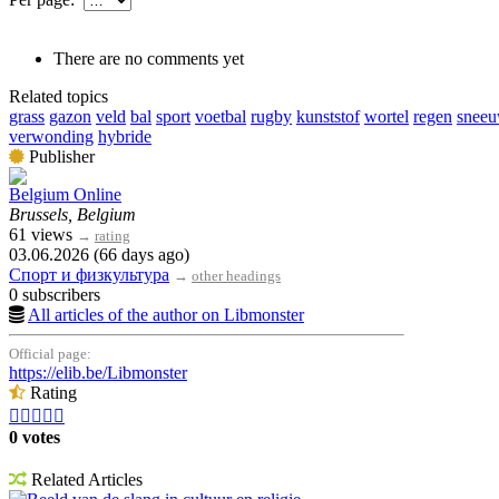
There are no comments yet
Related topics
grass
gazon
veld
bal
sport
voetbal
rugby
kunststof
wortel
regen
snee
verwonding
hybride
Publisher
Belgium Online
Brussels, Belgium
61 views
→
rating
03.06.2026 (66 days ago)
Спорт и физкультура
→
other headings
0 subscribers
All articles of the author on Libmonster
Official page:
https://elib.be/Libmonster
Rating





0 votes
Related Articles