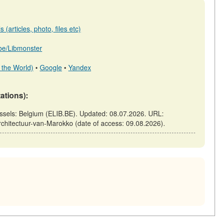
(articles, photo, files etc)
b.be/Libmonster
 the World)
•
Google
•
Yandex
tations):
ussels: Belgium (ELIB.BE). Updated: 08.07.2026. URL:
-architectuur-van-Marokko (date of access: 09.08.2026).