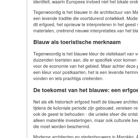
identiteit, waarin Europees invloed niet het lokale ond
Tegenwoordig is het blauwe in de architectuur van Mar
een levende traditie die voortdurend ontwikkelt. Mode
dit erfgoed, het opnieuw te interpreteren in het gees
materialen, creërend nieuwe interpretaties van het b
Blauw als toeristische merknaam
Tegenwoordig is het blauwe kleur de visitekaart van 
duizenden toeristen aan, die er specifiek voor komen
voor de economie van het gebied. Maar achter deze popu
een kleur voor postkaarten, het is een levende herin
vonden en iets prachtigs creëerden.
De toekomst van het blauwe: een erfgo
Net als elk historisch erfgoed heeft de blauwe arch
tijdens de koloniale periode zijn gebouwd, vereisen res
ook de geest te behouden - die unieke sfeer die ontsta
alleen materiële investeringen, maar ook culturele bewu
die moet worden beschermd.
Moderne architecten en stedenbouwers in Marokko, Alge