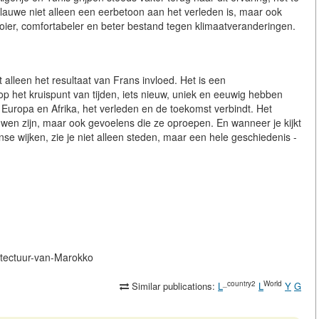
blauwe niet alleen een eerbetoon aan het verleden is, maar ook
ier, comfortabeler en beter bestand tegen klimaatveranderingen.
 alleen het resultaat van Frans invloed. Het is een
 het kruispunt van tijden, iets nieuw, uniek en eeuwig hebben
 Europa en Afrika, het verleden en de toekomst verbindt. Het
uwen zijn, maar ook gevoelens die ze oproepen. En wanneer je kijkt
e wijken, zie je niet alleen steden, maar een hele geschiedenis -
hitectuur-van-Marokko
_country2
World
Similar publications:
L
L
Y
G