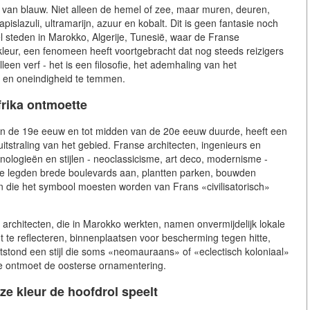
e van blauw. Niet alleen de hemel of zee, maar muren, deuren,
lapislazuli, ultramarijn, azuur en kobalt. Dit is geen fantasie noch
veel steden in Marokko, Algerije, Tunesië, waar de Franse
 kleur, een fenomeen heeft voortgebracht dat nog steeds reizigers
lleen verf - het is een filosofie, het ademhaling van het
n en oneindigheid te temmen.
frika ontmoette
 in de 19e eeuw en tot midden van de 20e eeuw duurde, heeft een
itstraling van het gebied. Franse architecten, ingenieurs en
ologieën en stijlen - neoclassicisme, art deco, modernisme -
 Ze legden brede boulevards aan, plantten parken, bouwden
 die het symbool moesten worden van Frans «civilisatorisch»
 architecten, die in Marokko werkten, namen onvermijdelijk lokale
cht te reflecteren, binnenplaatsen voor bescherming tegen hitte,
tond een stijl die soms «neomauraans» of «eclectisch koloniaal»
e ontmoet de oosterse ornamentering.
e kleur de hoofdrol speelt