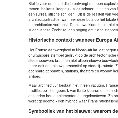
Stel je voor een stad die je ontvangt met een explosi
ramen, balkons, koepels - alles schittert in tinten van 
een surrealistische schilderij. Dit is de realiteit van 
architectuurtraditie, wanneer deze bots op het lokale
en architecten verbaast. De blauwe kleur is hier niet a
Middellandse Zeebrise, een poging om tijd te stoppe
Historische context: wanneer Europa A
Het Franse aanwezigheid in Noord-Afrika, dat begon
onuitwisbare stempel gedrukt op de architectonische u
stedenbouwers brachten niet alleen nieuwe bouwtechn
maar ook een nieuw perspectief op stedelijk ruimte.
openbare gebouwen, stations, theaters en woonwijken
invloed.
Maar architectuur bestaat niet in een vacuüm. Franse
tradities op - het gebruik van lichte kleuren om zonli
gesneden houten elementen en tegelmotieven. Zo onts
wordt genoemd - een hybride waar Frans rationalism
Symbooliek van het blauwe: waarom dez