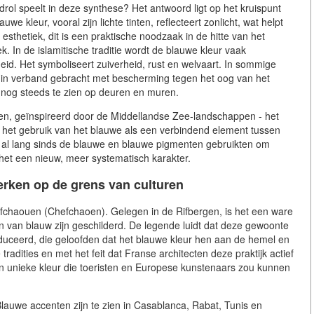
drol speelt in deze synthese? Het antwoord ligt op het kruispunt
we kleur, vooral zijn lichte tinten, reflecteert zonlicht, wat helpt
esthetiek, dit is een praktische noodzaak in de hitte van het
k. In de islamitische traditie wordt de blauwe kleur vaak
heid. Het symboliseert zuiverheid, rust en welvaart. In sommige
k in verband gebracht met bescherming tegen het oog van het
nog steeds te zien op deuren en muren.
ten, geïnspireerd door de Middellandse Zee-landschappen - het
het gebruik van het blauwe als een verbindend element tussen
s al lang sinds de blauwe en blauwe pigmenten gebruikten om
 het een nieuw, meer systematisch karakter.
rken op de grens van culturen
chaouen (Chefchaoen). Gelegen in de Rifbergen, is het een ware
en van blauw zijn geschilderd. De legende luidt dat deze gewoonte
oduceerd, die geloofden dat het blauwe kleur hen aan de hemel en
radities en met het feit dat Franse architecten deze praktijk actief
n unieke kleur die toeristen en Europese kunstenaars zou kunnen
lauwe accenten zijn te zien in Casablanca, Rabat, Tunis en