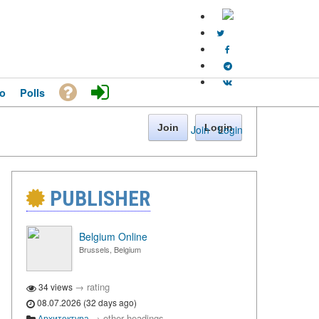
o
Polls
Join
Login
Join
·
Login
PUBLISHER
Belgium Online
Brussels, Belgium
→
rating
34 views
08.07.2026 (32 days ago)
→
other headings
Архитектура