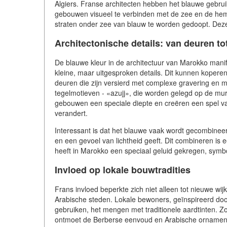
Algiers. Franse architecten hebben het blauwe gebru
gebouwen visueel te verbinden met de zee en de hemel
straten onder zee van blauw te worden gedoopt. Deze
Architectonische details: van deuren to
De blauwe kleur in de architectuur van Marokko manife
kleine, maar uitgesproken details. Dit kunnen koperen 
deuren die zijn versierd met complexe gravering en 
tegelmotieven - «azujj», die worden gelegd op de mu
gebouwen een speciale diepte en creëren een spel va
verandert.
Interessant is dat het blauwe vaak wordt gecombineerd
en een gevoel van lichtheid geeft. Dit combineren is
heeft in Marokko een speciaal geluid gekregen, symb
Invloed op lokale bouwtradities
Frans invloed beperkte zich niet alleen tot nieuwe wij
Arabische steden. Lokale bewoners, geïnspireerd do
gebruiken, het mengen met traditionele aardtinten. Zo
ontmoet de Berberse eenvoud en Arabische ornament