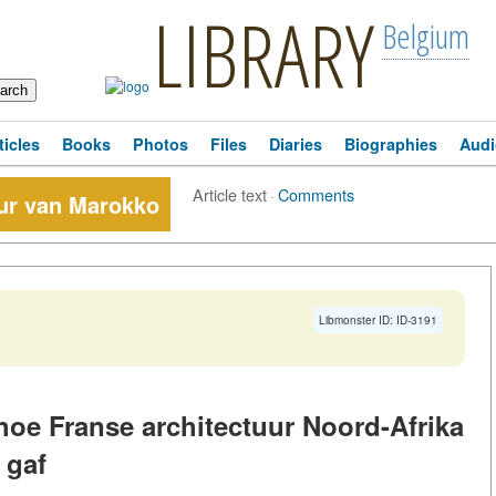
LIBRARY
Belgium
ticles
Books
Photos
Files
Diaries
Biographies
Audi
Article text
·
Comments
uur van Marokko
Libmonster ID: ID-3191
oe Franse architectuur Noord-Afrika
 gaf