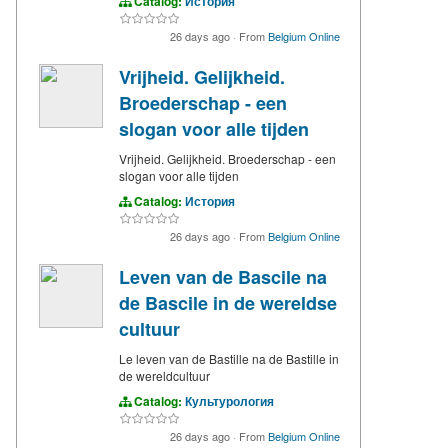
Catalog:
История
26 days ago
·
From
Belgium Online
Vrijheid. Gelijkheid.
Broederschap - een
slogan voor alle tijden
Vrijheid. Gelijkheid. Broederschap - een
slogan voor alle tijden
Catalog:
История
26 days ago
·
From
Belgium Online
Leven van de Bascile na
de Bascile in de wereldse
cultuur
Le leven van de Bastille na de Bastille in
de wereldcultuur
Catalog:
Культурология
26 days ago
·
From
Belgium Online