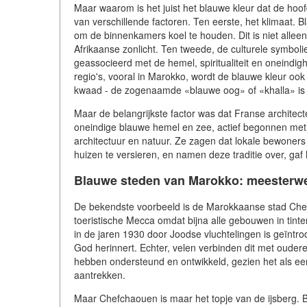
Maar waarom is het juist het blauwe kleur dat de hoof
van verschillende factoren. Ten eerste, het klimaat. Blau
om de binnenkamers koel te houden. Dit is niet alleen 
Afrikaanse zonlicht. Ten tweede, de culturele symbolie
geassocieerd met de hemel, spiritualiteit en oneindig
regio's, vooral in Marokko, wordt de blauwe kleur oo
kwaad - de zogenaamde «blauwe oog» of «khalla» is 
Maar de belangrijkste factor was dat Franse architec
oneindige blauwe hemel en zee, actief begonnen met 
architectuur en natuur. Ze zagen dat lokale bewoner
huizen te versieren, en namen deze traditie over, gaf
Blauwe steden van Marokko: meesterwe
De bekendste voorbeeld is de Marokkaanse stad Chef
toeristische Mecca omdat bijna alle gebouwen in tint
in de jaren 1930 door Joodse vluchtelingen is geïntr
God herinnert. Echter, velen verbinden dit met oudere t
hebben ondersteund en ontwikkeld, gezien het als ee
aantrekken.
Maar Chefchaouen is maar het topje van de ijsberg. B