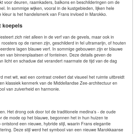
ikt voor deuren, raamkaders, balkons en beschilderingen om de
. In sommige wijken, vooral in de kustgebieden, lijken hele
 kleur is het handelsmerk van Frans invloed in Marokko.
t koepels
steert zich niet alleen in de verf van de gevels, maar ook in
roosters op de ramen zijn, geschilderd in fel ultramarijn, of houten
meerdere lagen blauwe verf. In sommige gebouwen zijn er blauwe
ren van binnenplaatsen of fonteinen. Deze details geven de
n licht en schaduw dat verandert naarmate de tijd van de dag
 met wit, wat een contrast creëert dat visueel het ruimte uitbreidt
 een klassiek kenmerk van de Middellandse Zee-architectuur en
ool van zuiverheid en harmonie.
ken. Het drong ook door tot de traditionele medina's - de oude
or de mode op het blauwe, begonnen het in hun huizen te
 ontstond een nieuwe, hybride stijl, waarin Frans elegantie
ering. Deze stijl werd het symbool van een nieuwe Marokkaanse