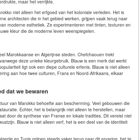
erdrukte, maar het verrijkte.
okko niet alleen het erfgoed van het koloniale verleden. Het is
rne architecten die in het gebied werken, grijpen vaak terug naar
t van moderne esthetiek. Ze experimenteren met tinten, texturen en
lauwe kleur die de moderne leven weerspiegelen.
veel Marokkaanse en Algerijnse steden. Chefchaouen trekt
 vanwege deze unieke kleurgebruik. Blauw is een merk dat werkt
lariteit ligt ook een diepe culturele erfenis. Blauw is niet alleen
nering aan hoe twee culturen, Frans en Noord-Afrikaans, elkaar
ed dat we bewaren
itectuur van Marokko behoefte aan bescherming. Veel gebouwen die
tauratie. Echter, het is belangrijk niet alleen te herstellen, maar
at door de synthese van Franse en lokale tradities. Dit vereist niet
stzijn. Blauw is niet alleen verf, het is een deel van de identiteit
rije en Tunis grijpen steeds vaker terug naar dit ervaring, het te