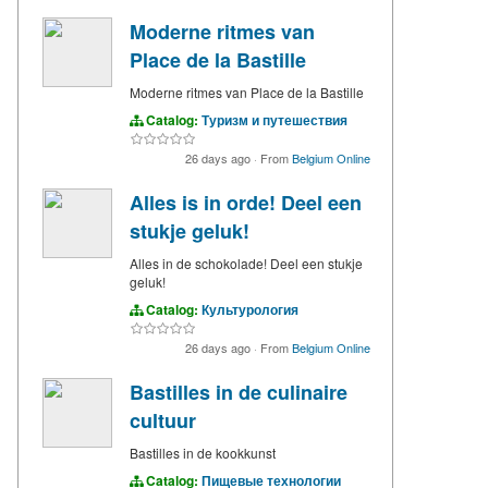
Moderne ritmes van
Place de la Bastille
Moderne ritmes van Place de la Bastille
Catalog:
Туризм и путешествия
26 days ago
·
From
Belgium Online
Alles is in orde! Deel een
stukje geluk!
Alles in de schokolade! Deel een stukje
geluk!
Catalog:
Культурология
26 days ago
·
From
Belgium Online
Bastilles in de culinaire
cultuur
Bastilles in de kookkunst
Catalog:
Пищевые технологии