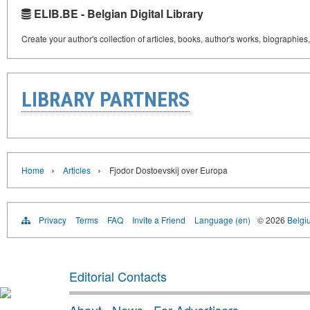
ELIB.BE - Belgian Digital Library
Create your author's collection of articles, books, author's works, biographies
LIBRARY PARTNERS
›
›
Home
Articles
Fjodor Dostoevskij over Europa
Privacy
Terms
FAQ
Invite a Friend
Language (en)
© 2026
Belgiu
Editorial Contacts
About
·
News
·
For Advertisers