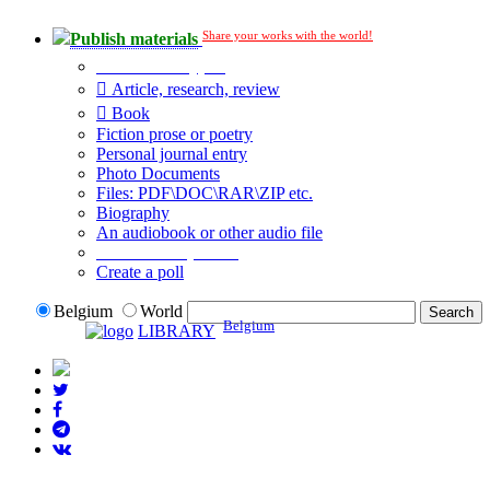
Share your works with the world!
Publish materials
Publication type?
Article, research, review
Book
Fiction prose or poetry
Personal journal entry
Photo Documents
Files: PDF\DOC\RAR\ZIP etc.
Biography
An audiobook or other audio file
Additional options:
Create a poll
Belgium
World
Belgium
LIBRARY