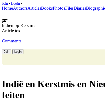
Join
·
Login
·
Home
Authors
Articles
Books
Photos
Files
Diaries
Biographi
Indien op Kerstmis
Article text
·
Comments
Join
Login
Indië en Kerstmis en Ni
feiten