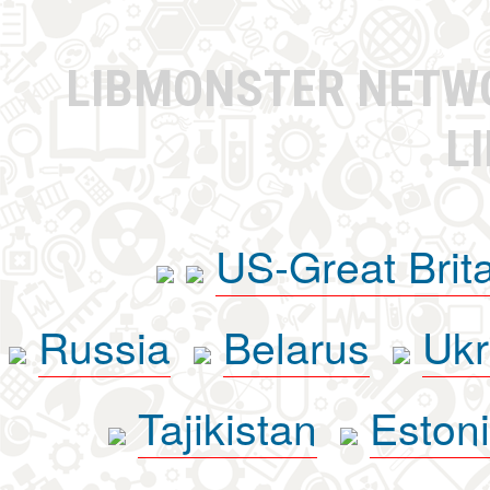
LIBMONSTER NET
L
US-Great Brit
Russia
Belarus
Ukr
Tajikistan
Eston