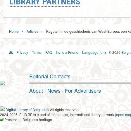
LIBRARY PARTNERS
›
›
Home
Articles
Kagoten in de geschiedenis van West-Europa: een ke
Privacy
Terms
FAQ
Invite a Friend
Language (en)
© 2026
Belgiu
Editorial Contacts
About
·
News
·
For Advertisers
Digital Library of Belgium
® All rights reserved.
2024-2026, ELIB.BE is a part of Libmonster, international library network (
open ma
Preserving Belgium's heritage