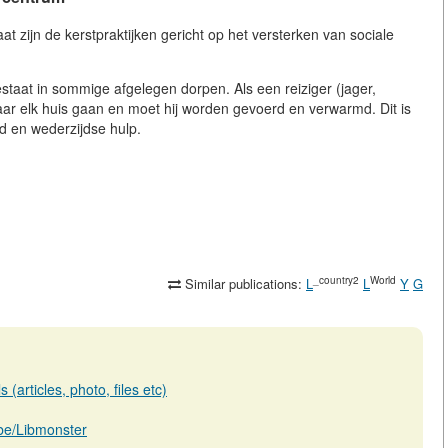
t zijn de kerstpraktijken gericht op het versterken van sociale
estaat in sommige afgelegen dorpen. Als een reiziger (jager,
 naar elk huis gaan en moet hij worden gevoerd en verwarmd. Dit is
id en wederzijdse hulp.
_country2
World
Similar publications:
L
L
Y
G
(articles, photo, files etc)
b.be/Libmonster