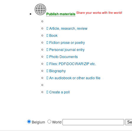
Share your works with the world!
Publish materials
Publication type?
Article, research, review
Book
Fiction prose or poetry
Personal journal entry
Photo Documents
Files: PDF\DOC\RAR\ZIP etc.
Biography
An audiobook or other audio file
Additional options:
Create a poll
Belgium
World