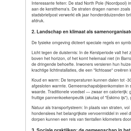
Interessante feiten: De stad North Pole (Noordpool) in
aan de kerstthema's. De straten dragen namen zoals 
stadsbriefpost verwerkt elk jaar honderdduizenden br
afdruk.
2. Landschap en klimaat als samenorganisato
De fysieke omgeving dicteert speciale regels en symb
Licht tegen de duisternis: In de Kerstperiode valt he
boven het horizon, of het komt helemaal niet (in Barr
de dringende behoefte. Inwoners versieren hun huizen
krachtige lichtinstallaties, die een "lichtoase" creëren
Koud en warm: De temperaturen kunnen dalen tot -30°C
afgesloten warmte. Gemeenschapsbijeenkomsten in s
waarde. Traditionele voedsel — zwaar en calorierijk:
fruitige pannenkoekenpeutik (akutaq of "Eskimo ijs")
Natuur als transportysteem: In plaats van straten, v
hondenslees het belangrijkste vervoermiddel in veel d
dorpen kunnen een reis van tientallen kilometers doo
3. Sociale praktijken: de gemeenschap in he