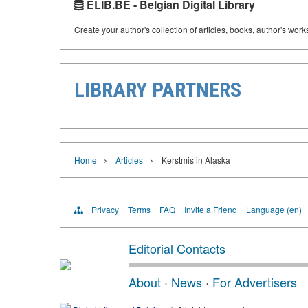
ELIB.BE - Belgian Digital Library
Create your author's collection of articles, books, author's wor
LIBRARY PARTNERS
›
›
Home
Articles
Kerstmis in Alaska
Privacy
Terms
FAQ
Invite a Friend
Language (en)
Editorial Contacts
About
·
News
·
For Advertisers