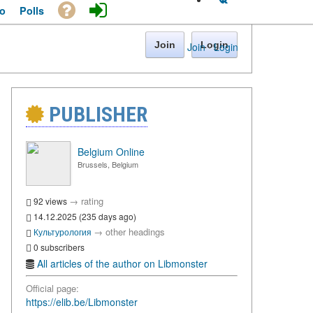
o
Polls
Join
Login
Join
·
Login
PUBLISHER
Belgium Online
Brussels, Belgium
→
rating
92 views
14.12.2025 (235 days ago)
→
other headings
Культурология
0 subscribers
All articles of the author on Libmonster
Official page:
https://elib.be/Libmonster