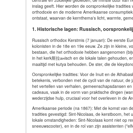
centrale en zuidelijke gebieden, de minste duur van h
inslag geeft. Hier worden de oorspronkelijke traditie
orthodoxie en de moderne Amerikaanse consumptieku
ontstaat, waarvan de kernthema's licht, warmte, geme
1. Historische lagen: Russisch, oorspronkel
Russisch orthodox Kerstmis (7 januari): De eerste Eu
kolonisten in de 18e en 19e eeuw. Ze zijn in kleine,
bestaan, die het orthodoxie hebben aangenomen (bij
in het kerk斯拉анisch en de lokale talen gehouden, en w
maaltijd met kutya behouden. De ster, die de kleydon
Oorspronkelijke tradities: Voor de Inuit en de Athab
betekenis, verbonden met de cycli van de natuur, de
het vertellen van verhalen, gemeenschapsdansen en fe
cadeaus, vaak in de vorm van praktische dingen (warm
wederzijdse hulp, cruciaal voor het overleven in de Arc
Amerikaanse periode (na 1867): Met de komst van de
tradities gevestigd: Sint-Nicolaas, de kerstboom, he
lokale omstandigheden: Sint-Nicolaas komt niet op r
sneeuwscooter), en in de rol van zijn assistenten ("elf