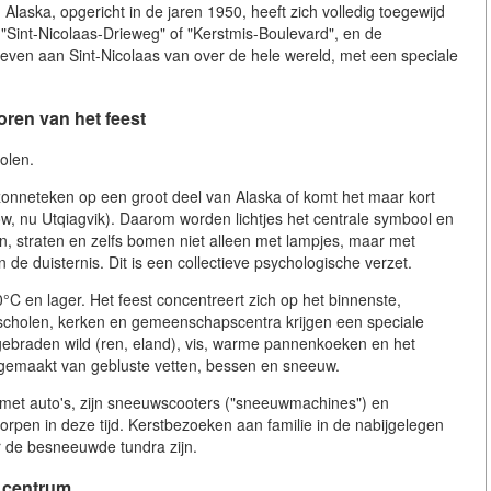
 Alaska, opgericht in de jaren 1950, heeft zich volledig toegewijd
"Sint-Nicolaas-Drieweg" of "Kerstmis-Boulevard", en de
ieven aan Sint-Nicolaas van over de hele wereld, met een speciale
ren van het feest
olen.
t zonneteken op een groot deel van Alaska of komt het maar kort
ow, nu Utqiagvik). Daarom worden lichtjes het centrale symbool en
, straten en zelfs bomen niet alleen met lampjes, maar met
 in de duisternis. Dit is een collectieve psychologische verzet.
 en lager. Het feest concentreert zich op het binnenste,
cholen, kerken en gemeenschapscentra krijgen een speciale
 gebraden wild (ren, eland), vis, warme pannenkoeken en het
, gemaakt van gebluste vetten, bessen en sneeuw.
ol met auto's, zijn sneeuwscooters ("sneeuwmachines") en
orpen in deze tijd. Kerstbezoeken aan familie in de nabijgelegen
r de besneeuwde tundra zijn.
t centrum