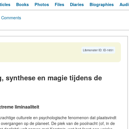
ticles
Books
Photos
Files
Diaries
Biographies
Audi
·
Comments
Libmonster ID: ID-1651
g, synthese en magie tijdens de
reme liminaaliteit
 krachtige culturele en psychologische fenomenon dat plaatsvindt
vergangen op de planeet. De piek van de poolnacht (of, in de