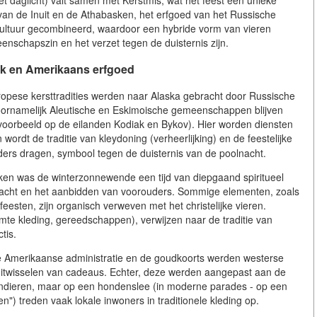
et daglicht) valt samen met Kerstmis, wat het feest een unieke
s van de Inuit en de Athabasken, het erfgoed van het Russische
ltuur gecombineerd, waardoor een hybride vorm van vieren
enschapszin en het verzet tegen de duisternis zijn.
ijk en Amerikaans erfgoed
ropese kersttradities werden naar Alaska gebracht door Russische
 voornamelijk Aleutische en Eskimoische gemeenschappen blijven
voorbeeld op de eilanden Kodiak en Bykov). Hier worden diensten
ordt de traditie van kleydoning (verheerlijking) en de feestelijke
ders dragen, symbool tegen de duisternis van de poolnacht.
asken was de winterzonnewende een tijd van diepgaand spiritueel
 jacht en het aanbidden van voorouders. Sommige elementen, zoals
esten, zijn organisch verweven met het christelijke vieren.
te kleding, gereedschappen), verwijzen naar de traditie van
tis.
 Amerikaanse administratie en de goudkoorts werden westerse
t uitwisselen van cadeaus. Echter, deze werden aangepast aan de
endieren, maar op een hondenslee (in moderne parades - op een
en") treden vaak lokale inwoners in traditionele kleding op.