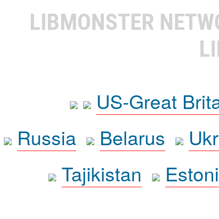
LIBMONSTER NET
L
US-Great Brit
Russia
Belarus
Ukr
Tajikistan
Eston