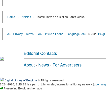
›
›
Home
Articles
Kostuum van de Sint en Santa Claus
Privacy
Terms
FAQ
Invite a Friend
Language (en)
© 2026
Belgiu
Editorial Contacts
About
·
News
·
For Advertisers
Digital Library of Belgium
® All rights reserved.
2024-2026, ELIB.BE is a part of Libmonster, international library network (
open ma
Preserving Belgium's heritage