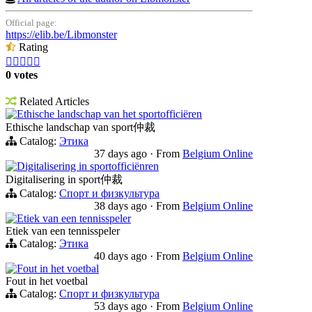
Official page:
https://elib.be/Libmonster
Rating





0 votes
Related Articles
Ethische landschap van het sportofficiëren
Ethische landschap van sport仲裁
Catalog:
Этика
37 days ago
·
From
Belgium Online
Digitalisering in sportofficiënren
Digitalisering in sport仲裁
Catalog:
Спорт и физкультура
38 days ago
·
From
Belgium Online
Etiek van een tennisspeler
Etiek van een tennisspeler
Catalog:
Этика
40 days ago
·
From
Belgium Online
Fout in het voetbal
Fout in het voetbal
Catalog:
Спорт и физкультура
53 days ago
·
From
Belgium Online