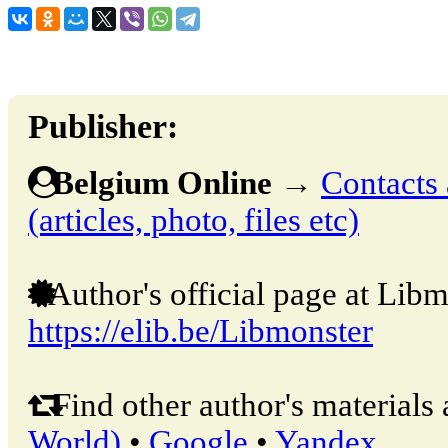
Publisher:
Belgium Online
→
Contacts 
(articles, photo, files etc)
Author's official page at Libm
https://elib.be/Libmonster
Find other author's materials 
World)
•
Google
•
Yandex