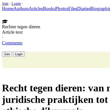
Join
·
Login
·
Home
Authors
Articles
Books
Photos
Files
Diaries
Biographi
Rechter tegen dieren
Article text
·
Comments
Join
Login
Recht tegen dieren: van
juridische praktijken to