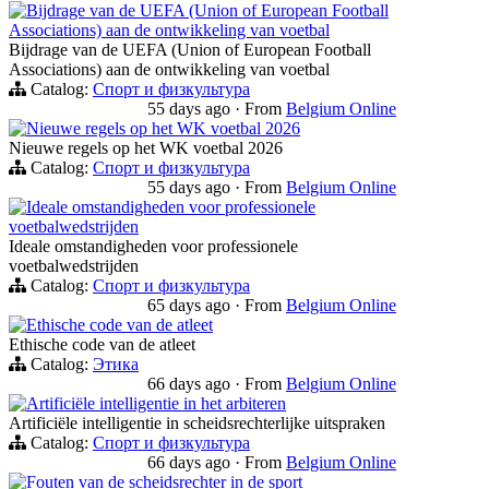
Bijdrage van de UEFA (Union of European Football
Associations) aan de ontwikkeling van voetbal
Bijdrage van de UEFA (Union of European Football
Associations) aan de ontwikkeling van voetbal
Catalog:
Спорт и физкультура
55 days ago
·
From
Belgium Online
Nieuwe regels op het WK voetbal 2026
Nieuwe regels op het WK voetbal 2026
Catalog:
Спорт и физкультура
55 days ago
·
From
Belgium Online
Ideale omstandigheden voor professionele
voetbalwedstrijden
Ideale omstandigheden voor professionele
voetbalwedstrijden
Catalog:
Спорт и физкультура
65 days ago
·
From
Belgium Online
Ethische code van de atleet
Ethische code van de atleet
Catalog:
Этика
66 days ago
·
From
Belgium Online
Artificiële intelligentie in het arbiteren
Artificiële intelligentie in scheidsrechterlijke uitspraken
Catalog:
Спорт и физкультура
66 days ago
·
From
Belgium Online
Fouten van de scheidsrechter in de sport