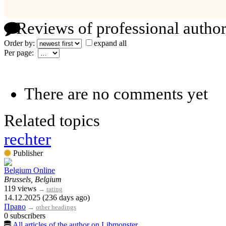
Reviews of professional author
Order by:
expand all
Per page:
There are no comments yet
Related topics
rechter
Publisher
Belgium Online
Brussels, Belgium
119 views
→
rating
14.12.2025 (236 days ago)
Право
→
other headings
0 subscribers
All articles of the author on Libmonster