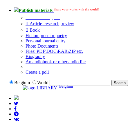
Share your works with the world!
Publish materials
Publication type?
Article, research, review
Book
Fiction prose or poetry
Personal journal entry
Photo Documents
Files: PDF\DOC\RAR\ZIP etc.
Biography
An audiobook or other audio file
Additional options:
Create a poll
Belgium
World
Belgium
LIBRARY