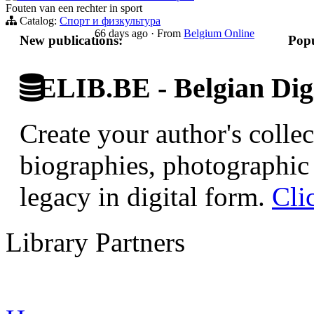
Fouten van een rechter in sport
Catalog:
Спорт и физкультура
66 days ago
·
From
Belgium Online
New publications:
Popu
ELIB.BE - Belgian Digi
Create your author's collec
biographies, photographic 
legacy in digital form.
Cli
Library Partners