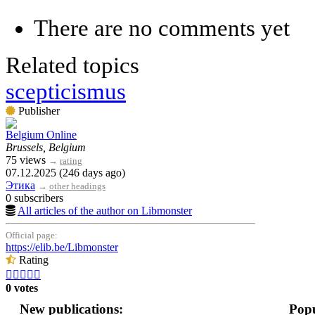
There are no comments yet
Related topics
scepticismus
Publisher
Belgium Online
Brussels, Belgium
75 views
→
rating
07.12.2025 (246 days ago)
Этика
→
other headings
0 subscribers
All articles of the author on Libmonster
Official page:
https://elib.be/Libmonster
Rating





0 votes
New publications:
Popu