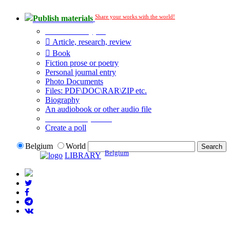
Share your works with the world!
Publish materials
Publication type?
Article, research, review
Book
Fiction prose or poetry
Personal journal entry
Photo Documents
Files: PDF\DOC\RAR\ZIP etc.
Biography
An audiobook or other audio file
Additional options:
Create a poll
Belgium
World
Belgium
LIBRARY