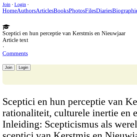
Join
·
Login
·
Home
Authors
Articles
Books
Photos
Files
Diaries
Biographi
Sceptici en hun perceptie van Kerstmis en Nieuwjaar
Article text
·
Comments
Join
Login
Sceptici en hun perceptie van Ke
rationaliteit, culturele inertie en
Inleiding: Scepticismus als were
sceptici van Kerstmis en Nieuwja