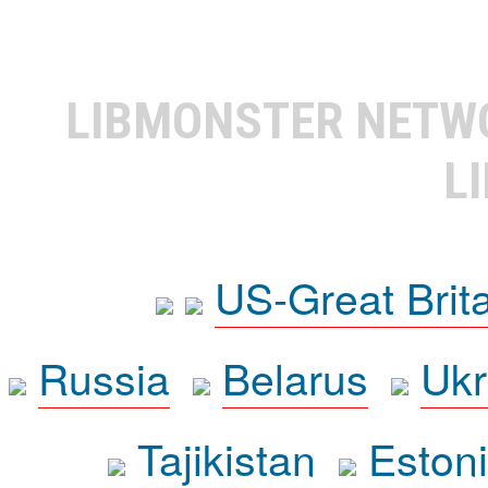
LIBMONSTER NET
L
US-Great Brit
Russia
Belarus
Ukr
Tajikistan
Eston