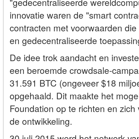
"gedecentraliseerde wereldcomp
innovatie waren de
"smart contra
contracten met voorwaarden die
en
gedecentraliseerde toepassi
De idee trok aandacht en invest
een beroemde
crowdsale-camp
31.591 BTC (ongeveer $18 miljo
opgehaald. Dit maakte het moge
Foundation
op te richten en zich
de ontwikkeling.
30 juli 2015
werd het netwerk van