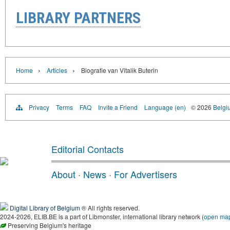
LIBRARY PARTNERS
›
›
Home
Articles
Biografie van Vitalik Buterin
Privacy
Terms
FAQ
Invite a Friend
Language (en)
© 2026
Belgiu
Editorial Contacts
About
·
News
·
For Advertisers
Digital Library of Belgium
® All rights reserved.
2024-2026, ELIB.BE is a part of Libmonster, international library network (
open ma
Preserving Belgium's heritage