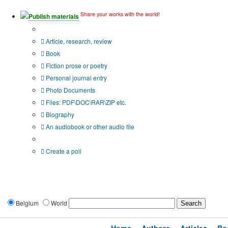
Share your works with the world!
Publish materials
Publication type?
Article, research, review
Book
Fiction prose or poetry
Personal journal entry
Photo Documents
Files: PDF\DOC\RAR\ZIP etc.
Biography
An audiobook or other audio file
Additional options:
Create a poll
Belgium
World