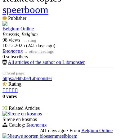
speerboom
Publisher
Belgium Online
Brussels, Belgium
98 views
→
rating
10.12.2025 (241 days ago)
Биология
→
other headings
0 subscribers
All articles of the author on Libmonster
Official page:
https://elib.be/Libmonster
Rating





0 votes
Related Articles
Sirene en kosmos
Sirene en kosmos
Catalog:
Биология
241 days ago
·
From
Belgium Online
Nieuwe soorten bloesemmeelbloem