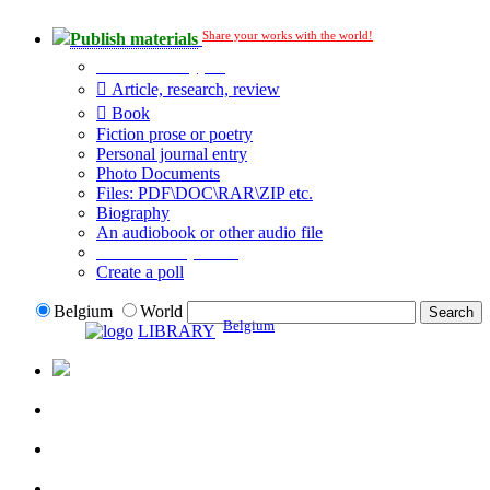
Share your works with the world!
Publish materials
Publication type?
Article, research, review
Book
Fiction prose or poetry
Personal journal entry
Photo Documents
Files: PDF\DOC\RAR\ZIP etc.
Biography
An audiobook or other audio file
Additional options:
Create a poll
Belgium
World
Belgium
LIBRARY