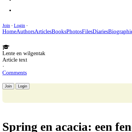
Join
·
Login
·
Home
Authors
Articles
Books
Photos
Files
Diaries
Biographi
Lente en wilgentak
Article text
·
Comments
Join
Login
Spring en acacia: een fen