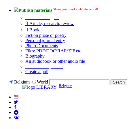
Share your works with the world!
Publish materials
Publication type?
Article, research, review
Book
Fiction prose or poetry
Personal journal entry
Photo Documents
Files: PDF\DOC\RAR\ZIP etc.
Biography
An audiobook or other audio file
Additional options:
Create a poll
Belgium
World
Belgium
LIBRARY