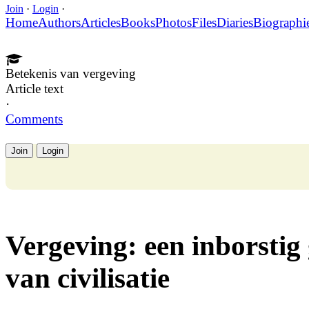
Join
·
Login
·
Home
Authors
Articles
Books
Photos
Files
Diaries
Biographi
Betekenis van vergeving
Article text
·
Comments
Join
Login
Vergeving: een inborstig 
van civilisatie