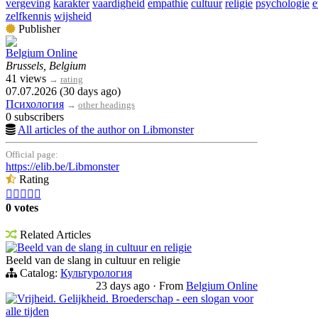
vergeving
karakter
vaardigheid
empathie
cultuur
religie
psychologie
e
zelfkennis
wijsheid
Publisher
Belgium Online
Brussels, Belgium
41 views
→
rating
07.07.2026 (30 days ago)
Психология
→
other headings
0 subscribers
All articles of the author on Libmonster
Official page:
https://elib.be/Libmonster
Rating





0 votes
Related Articles
Beeld van de slang in cultuur en religie
Beeld van de slang in cultuur en religie
Catalog:
Культурология
23 days ago
·
From
Belgium Online
Vrijheid. Gelijkheid. Broederschap - een slogan voor
alle tijden