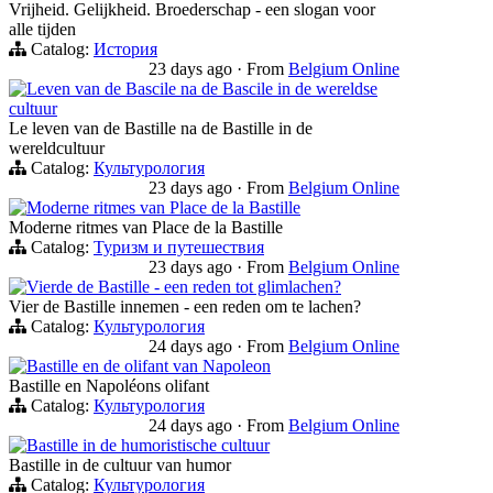
Vrijheid. Gelijkheid. Broederschap - een slogan voor
alle tijden
Catalog:
История
23 days ago
·
From
Belgium Online
Leven van de Bascile na de Bascile in de wereldse
cultuur
Le leven van de Bastille na de Bastille in de
wereldcultuur
Catalog:
Культурология
23 days ago
·
From
Belgium Online
Moderne ritmes van Place de la Bastille
Moderne ritmes van Place de la Bastille
Catalog:
Туризм и путешествия
23 days ago
·
From
Belgium Online
Vierde de Bastille - een reden tot glimlachen?
Vier de Bastille innemen - een reden om te lachen?
Catalog:
Культурология
24 days ago
·
From
Belgium Online
Bastille en de olifant van Napoleon
Bastille en Napoléons olifant
Catalog:
Культурология
24 days ago
·
From
Belgium Online
Bastille in de humoristische cultuur
Bastille in de cultuur van humor
Catalog:
Культурология