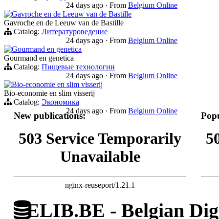
24 days ago
·
From
Belgium Online
Gavroche en de Leeuw van de Bastille
Gavroche en de Leeuw van de Bastille
Catalog:
Литературоведение
24 days ago
·
From
Belgium Online
Gourmand en genetica
Gourmand en genetica
Catalog:
Пищевые технологии
24 days ago
·
From
Belgium Online
Bio-economie en slim visserij
Bio-economie en slim visserij
Catalog:
Экономика
24 days ago
·
From
Belgium Online
New publications:
Popu
503 Service Temporarily
5
Unavailable
nginx-reuseport/1.21.1
ELIB.BE - Belgian Digi