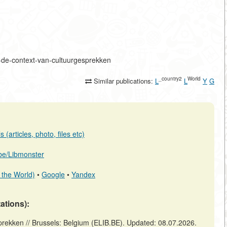
in-de-context-van-cultuurgesprekken
_country2
World
Similar publications:
L
L
Y
G
(articles, photo, files etc)
b.be/Libmonster
 the World)
•
Google
•
Yandex
tations):
prekken // Brussels: Belgium (ELIB.BE). Updated: 08.07.2026.