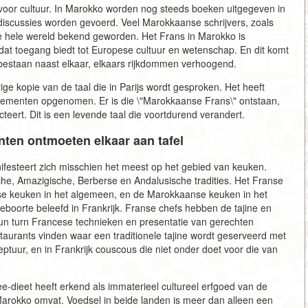
l voor cultuur. In Marokko worden nog steeds boeken uitgegeven in
discussies worden gevoerd. Veel Marokkaanse schrijvers, zoals
r de hele wereld bekend geworden. Het Frans in Marokko is
dat toegang biedt tot Europese cultuur en wetenschap. En dit komt
e bestaan naast elkaar, elkaars rijkdommen verhoogend.
ge kopie van de taal die in Parijs wordt gesproken. Het heeft
e elementen opgenomen. Er is die \"Marokkaanse Frans\" ontstaan,
teert. Dit is een levende taal die voortdurend verandert.
ten ontmoeten elkaar aan tafel
ifesteert zich misschien het meest op het gebied van keuken.
e, Amazigische, Berberse en Andalusische tradities. Het Franse
se keuken in het algemeen, en de Marokkaanse keuken in het
eboorte beleefd in Frankrijk. Franse chefs hebben de tajine en
n turn Francese technieken en presentatie van gerechten
urants vinden waar een traditionele tajine wordt geserveerd met
tuur, en in Frankrijk couscous die niet onder doet voor die van
e-dieet heeft erkend als immaterieel cultureel erfgoed van de
 Marokko omvat. Voedsel in beide landen is meer dan alleen een