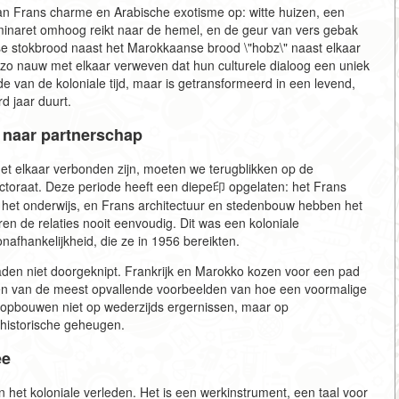
an Frans charme en Arabische exotisme op: witte huizen, een
inaret omhoog reikt naar de hemel, en de geur van vers gebak
nse stokbrood naast het Marokkaanse brood \"hobz\" naast elkaar
n zo nauw met elkaar verweven dat hun culturele dialoog een uniek
de van de koloniale tijd, maar is getransformeerd in een levend,
d jaar duurt.
t naar partnerschap
t elkaar verbonden zijn, moeten we terugblikken op de
ctoraat. Deze periode heeft een diepe印 opgelaten: het Frans
an het onderwijs, en Frans architectuur en stedenbouw hebben het
en de relaties nooit eenvoudig. Dit was een koloniale
afhankelijkheid, die ze in 1956 bereikten.
draden niet doorgeknipt. Frankrijk en Marokko kozen voor een pad
een van de meest opvallende voorbeelden van hoe een voormalige
 opbouwen niet op wederzijds ergernissen, maar op
 historische geheugen.
ee
an het koloniale verleden. Het is een werkinstrument, een taal voor