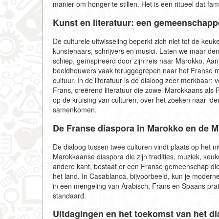
manier om honger te stillen. Het is een ritueel dat fa
Kunst en literatuur: een gemeenschappe
De culturele uitwisseling beperkt zich niet tot de keu
kunstenaars, schrijvers en musici. Laten we maar de
schiep, geïnspireerd door zijn reis naar Marokko. 
beeldhouwers vaak teruggegrepen naar het Franse mod
cultuur. In de literatuur is de dialoog zeer merkbaar:
Frans, creërend literatuur die zowel Marokkaans als
op de kruising van culturen, over het zoeken naar id
samenkomen.
De Franse diaspora in Marokko en de M
De dialoog tussen twee culturen vindt plaats op het ni
Marokkaanse diaspora die zijn tradities, muziek, keu
andere kant, bestaat er een Franse gemeenschap die z
het land. In Casablanca, bijvoorbeeld, kun je modern
in een mengeling van Arabisch, Frans en Spaans praten
standaard.
Uitdagingen en het toekomst van het di