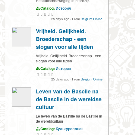
Resistancebeweging in Frankrijk
Catalog:
История
25 days ago
·
From
Belgium Online
Vrijheid. Gelijkheid.
Broederschap - een
slogan voor alle tijden
Vrijheid. Gelijkheid. Broederschap - een
slogan voor alle tijden
Catalog:
История
25 days ago
·
From
Belgium Online
Leven van de Bascile na
de Bascile in de wereldse
cultuur
Le leven van de Bastille na de Bastille in
de wereldcultuur
Catalog:
Культурология