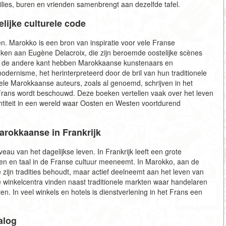
milies, buren en vrienden samenbrengt aan dezelfde tafel.
lijke culturele code
ken. Marokko is een bron van inspiratie voor vele Franse
nken aan Eugène Delacroix, die zijn beroemde oostelijke scènes
Aan de andere kant hebben Marokkaanse kunstenaars en
ernisme, het herinterpreteerd door de bril van hun traditionele
 vele Marokkaanse auteurs, zoals al genoemd, schrijven in het
 Frans wordt beschouwd. Deze boeken vertellen vaak over het leven
entiteit in een wereld waar Oosten en Westen voortdurend
arokkaanse in Frankrijk
veau van het dagelijkse leven. In Frankrijk leeft een grote
ken en taal in de Franse cultuur meeneemt. In Marokko, aan de
ijn tradities behoudt, maar actief deelneemt aan het leven van
e winkelcentra vinden naast traditionele markten waar handelaren
. In veel winkels en hotels is dienstverlening in het Frans een
alog