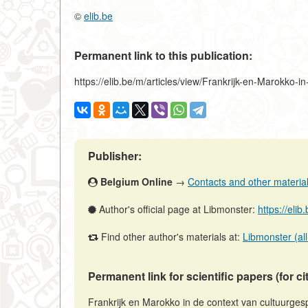
©
elib.be
Permanent link to this publication:
https://elib.be/m/articles/view/Frankrijk-en-Marokko-
Publisher:
Belgium Online
→
Contacts and other materials 
Author's official page at Libmonster:
https://eli
Find other author's materials at:
Libmonster (all
Permanent link for scientific papers (for ci
Frankrijk en Marokko in de context van cultuurges