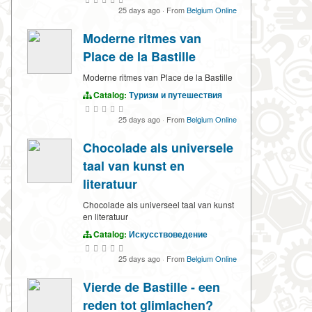
25 days ago
·
From
Belgium Online
Moderne ritmes van
Place de la Bastille
Moderne ritmes van Place de la Bastille
Catalog:
Туризм и путешествия
25 days ago
·
From
Belgium Online
Chocolade als universele
taal van kunst en
literatuur
Chocolade als universeel taal van kunst
en literatuur
Catalog:
Искусствоведение
25 days ago
·
From
Belgium Online
Vierde de Bastille - een
reden tot glimlachen?