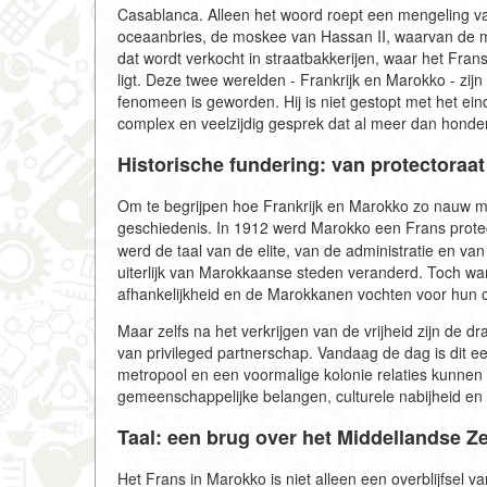
Casablanca. Alleen het woord roept een mengeling v
oceaanbries, de moskee van Hassan II, waarvan de m
dat wordt verkocht in straatbakkerijen, waar het Fra
ligt. Deze twee werelden - Frankrijk en Marokko - zij
fenomeen is geworden. Hij is niet gestopt met het ein
complex en veelzijdig gesprek dat al meer dan honder
Historische fundering: van protectoraa
Om te begrijpen hoe Frankrijk en Marokko zo nauw me
geschiedenis. In 1912 werd Marokko een Frans prote
werd de taal van de elite, van de administratie en v
uiterlijk van Marokkaanse steden veranderd. Toch war
afhankelijkheid en de Marokkanen vochten voor hun on
Maar zelfs na het verkrijgen van de vrijheid zijn de 
van privileged partnerschap. Vandaag de dag is dit 
metropool en een voormalige kolonie relaties kunnen
gemeenschappelijke belangen, culturele nabijheid en
Taal: een brug over het Middellandse Z
Het Frans in Marokko is niet alleen een overblijfsel v