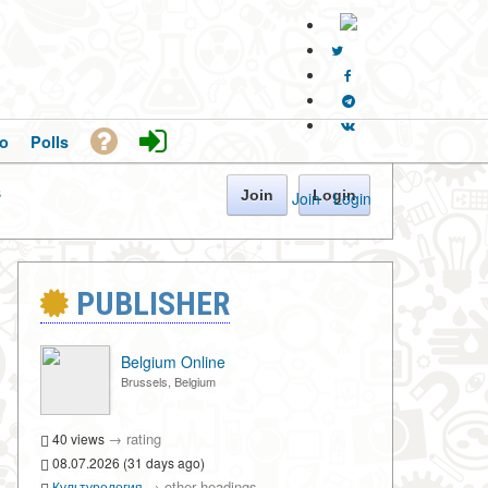
o
Polls
s
Join
Login
Join
·
Login
PUBLISHER
Belgium Online
Brussels, Belgium
→
rating
40 views
08.07.2026 (31 days ago)
→
other headings
Культурология