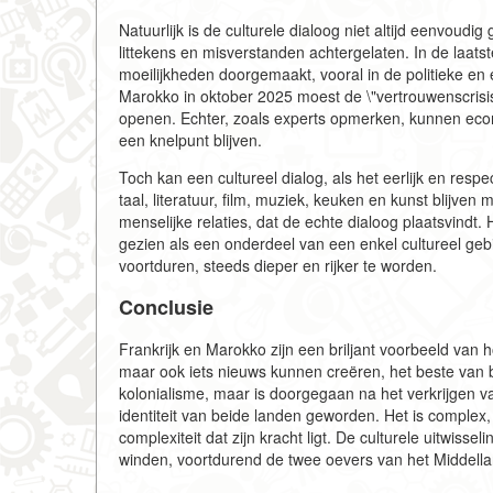
Natuurlijk is de culturele dialoog niet altijd eenvoudig
littekens en misverstanden achtergelaten. In de laat
moeilijkheden doorgemaakt, vooral in de politieke e
Marokko in oktober 2025 moest de \"vertrouwenscrisi
openen. Echter, zoals experts opmerken, kunnen eco
een knelpunt blijven.
Toch kan een cultureel dialog, als het eerlijk en resp
taal, literatuur, film, muziek, keuken en kunst blijven
menselijke relaties, dat de echte dialoog plaatsvindt
gezien als een onderdeel van een enkel cultureel gebi
voortduren, steeds dieper en rijker te worden.
Conclusie
Frankrijk en Marokko zijn een briljant voorbeeld van 
maar ook iets nieuws kunnen creëren, het beste van b
kolonialisme, maar is doorgegaan na het verkrijgen 
identiteit van beide landen geworden. Het is complex, c
complexiteit dat zijn kracht ligt. De culturele uitwiss
winden, voortdurend de twee oevers van het Middella