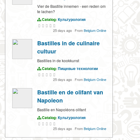
Vier de Bastille innemen - een reden om
te lachen?
Catalog:
Культурология
25 days ago
·
From
Belgium Online
Bastilles in de culinaire
cultuur
Bastilles in de kookkunst
Catalog:
Пищевые технологии
25 days ago
·
From
Belgium Online
Bastille en de olifant van
Napoleon
Bastille en Napoléons olifant
Catalog:
Культурология
25 days ago
·
From
Belgium Online