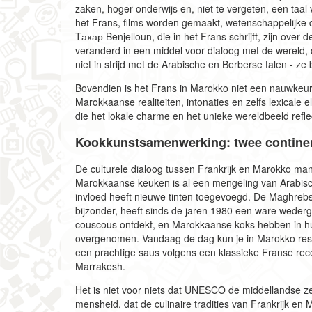
zaken, hoger onderwijs en, niet te vergeten, een taa
het Frans, films worden gemaakt, wetenschappelijke 
Tахар Benjelloun, die in het Frans schrijft, zijn ove
veranderd in een middel voor dialoog met de wereld, 
niet in strijd met de Arabische en Berberse talen - z
Bovendien is het Frans in Marokko niet een nauwkeuri
Marokkaanse realiteiten, intonaties en zelfs lexical
die het lokale charme en het unieke wereldbeeld reflec
Kookkunstsamenwerking: twee continen
De culturele dialoog tussen Frankrijk en Marokko man
Marokkaanse keuken is al een mengeling van Arabisch
invloed heeft nieuwe tinten toegevoegd. De Maghreb
bijzonder, heeft sinds de jaren 1980 een ware wederg
couscous ontdekt, en Marokkaanse koks hebben in hu
overgenomen. Vandaag de dag kun je in Marokko resta
een prachtige saus volgens een klassieke Franse recep
Marrakesh.
Het is niet voor niets dat UNESCO de middellandse ze
mensheid, dat de culinaire tradities van Frankrijk en