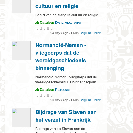
cultuur en religie
Beeld van de slang in cultuur en religie
Catalog:
Культурология
24 days ago
·
From
Belgium Online
Normandië-Neman -
vliegcorps dat de
wereldgeschiedenis
binnenging
Normandië-Neman - vliegkorps dat de
wereldgeschiedenis is binnengegaan
Catalog:
История
25 days ago
·
From
Belgium Online
Bijdrage van Slaven aan
het verzet in Frankrijk
Bijdrage van de Slaven aan de