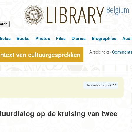
LIBRARY
Belgium
ticles
Books
Photos
Files
Diaries
Biographies
Audi
Article text
·
Comment
ontext van cultuurgesprekken
Libmonster ID: ID-3180
tuurdialog op de kruising van twee