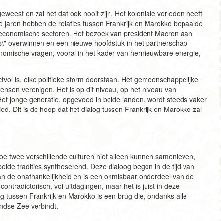
 geweest en zal het dat ook nooit zijn. Het koloniale verleden heeft
ste jaren hebben de relaties tussen Frankrijk en Marokko bepaalde
n economische sectoren. Het bezoek van president Macron aan
s\" overwinnen en een nieuwe hoofdstuk in het partnerschap
nomische vragen, vooral in het kader van hernieuwbare energie,
ectvol is, elke politieke storm doorstaan. Het gemeenschappelijke
 mensen verenigen. Het is op dit niveau, op het niveau van
. Het jonge generatie, opgevoed in beide landen, wordt steeds vaker
ed. Dit is de hoop dat het dialog tussen Frankrijk en Marokko zal
hoe twee verschillende culturen niet alleen kunnen samenleven,
eide tradities syntheserend. Deze dialoog begon in de tijd van
van de onafhankelijkheid en is een onmisbaar onderdeel van de
ontradictorisch, vol uitdagingen, maar het is juist in deze
eling tussen Frankrijk en Marokko is een brug die, ondanks alle
ndse Zee verbindt.